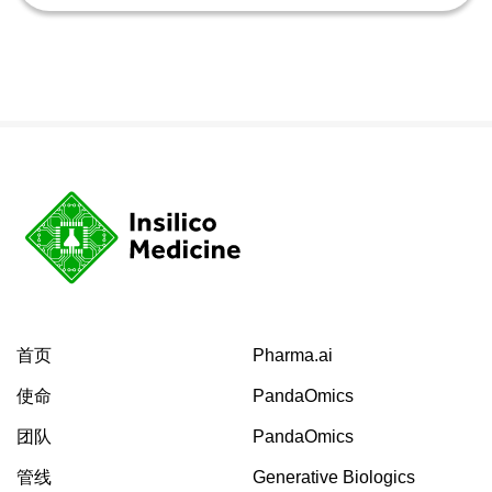
首页
Pharma.ai
使命
PandaOmics
团队
PandaOmics
管线
Generative Biologics